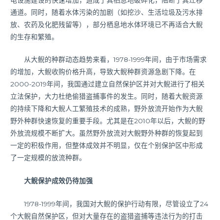
通道。同时，随着水体污染的加剧（如挖沙、生活垃圾及污水排
放、农药及化肥残留等），部分栖息地水体环境已不再适合大鲵
的生存和繁殖。
从大鲵的种群动态趋势来看，1978-1999年间，由于市场需求
的增加，大鲵收购价格升高，导致大鲵种群资源急剧下降。在
2000-2019年间，我国通过建立自然保护区并对大鲵进行了相关
立法保护，大力杜绝偷猎盗捕事件的发生。同时，随着大鲵资源
的持续下降和大鲵人工繁殖技术的成熟，野外放流开始作为大鲵
野外种群快速恢复的重要手段。尤其是在2010年以后，大鲵的野
外放流规模不断扩大。虽然野外放流对大鲵野外种群的恢复起到
一定的积极作用，但整体成效并不明显，仅在个别保护区中形成
了一定规模的放流种群。
大鲵保护成效仍待加强
1978-1999年间，我国对大鲵的保护行动有限，尽管设立了24
个大鲵自然保护区，但对大量存在的盗猎盗捕等违法行为的打击