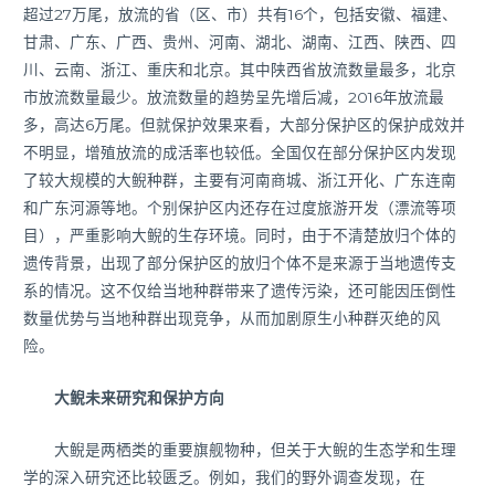
超过27万尾，放流的省（区、市）共有16个，包括安徽、福建、
甘肃、广东、广西、贵州、河南、湖北、湖南、江西、陕西、四
川、云南、浙江、重庆和北京。其中陕西省放流数量最多，北京
市放流数量最少。放流数量的趋势呈先增后减，2016年放流最
多，高达6万尾。但就保护效果来看，大部分保护区的保护成效并
不明显，增殖放流的成活率也较低。全国仅在部分保护区内发现
了较大规模的大鲵种群，主要有河南商城、浙江开化、广东连南
和广东河源等地。个别保护区内还存在过度旅游开发（漂流等项
目），严重影响大鲵的生存环境。同时，由于不清楚放归个体的
遗传背景，出现了部分保护区的放归个体不是来源于当地遗传支
系的情况。这不仅给当地种群带来了遗传污染，还可能因压倒性
数量优势与当地种群出现竞争，从而加剧原生小种群灭绝的风
险。
大鲵未来研究和保护方向
大鲵是两栖类的重要旗舰物种，但关于大鲵的生态学和生理
学的深入研究还比较匮乏。例如，我们的野外调查发现，在