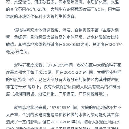
窄、水深较低、河床砂石多，河水常年清澈，水质矿化高，水温
的变化范围在5℃-25℃。大鲵生存的环境湿度高于80%，因为高
湿度的环境条件有利于大鲵的生长发育。
该物种喜欢水体流速较缓、清洁、食物资源丰富（主要为溪
蟹、鱼虾等）且溶解氧含量较高的水体环境，对水体酸碱度比较
敏感。其栖息地水体的酸碱度在6.50-8.63之间，总硬度在120-174
毫克/升之间。
就种群密度来看，1978-1999年间，各分布区中大鲵的种群密
度基本都大于每千米50尾。但在2000-2019年间，大鲵野外种群
的密度持续下降，现在大部分有大鲵分布的保护区内其种群密度
都在每千米1尾以下，仅有少数保护区内的大鲵具有较高的种群密
度（如河南商城、浙江开化、广东连南、广东河源等地）。
就栖息地状况来看，1978-1999年间，大鲵的栖息地破坏并不
太严重，个别的水电设施建设和较轻微的水体污染可能对其生存
造成了一定的影响。但在2000-2019年间，随着大鲵栖息地内水
电设施建设的快速增加，造成了其栖息地破碎化，阻断了其迁移