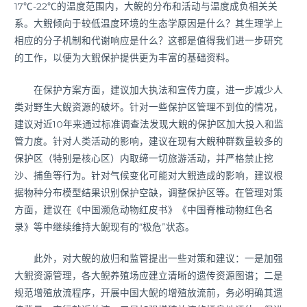
17℃-22℃的温度范围内，大鲵的分布和活动与温度成负相关关
系。大鲵倾向于较低温度环境的生态学原因是什么？其生理学上
相应的分子机制和代谢响应是什么？这都是值得我们进一步研究
的工作，以便为大鲵保护提供更为丰富的基础资料。
在保护方案方面，建议加大执法和宣传力度，进一步减少人
类对野生大鲵资源的破坏。针对一些保护区管理不到位的情况，
建议对近10年来通过标准调查法发现大鲵的保护区加大投入和监
管力度。针对人类活动的影响，建议在现有大鲵种群数量较多的
保护区（特别是核心区）内取缔一切旅游活动，并严格禁止挖
沙、捕鱼等行为。针对气候变化可能对大鲵造成的影响，建议根
据物种分布模型结果识别保护空缺，调整保护区等。在管理对策
方面，建议在《中国濒危动物红皮书》《中国脊椎动物红色名
录》等中继续维持大鲵现有的“极危”状态。
此外，对大鲵的放归和监管提出一些对策和建议：一是加强
大鲵资源管理，各大鲵养殖场应建立清晰的遗传资源图谱；二是
规范增殖放流程序，开展中国大鲵的增殖放流前，务必明确其遗