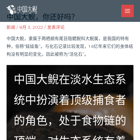
跳
文
MAI
至
章
中国大鲵，你还好吗？
MEN
内
导
容
航
新闻
/
8月 3, 2022
/
发表评论
中国大鲵，隶属于两栖纲有尾目隐鳃鲵科大鲵属，是我国的特有
种，俗称“娃娃鱼”。与化石记录比较发现，1.6亿年来它们的身体结
构没有明显的变化，因此被称为“活化石”。
中国大鲵在淡水生态系
统中扮演着顶级捕食者
的角色，处于食物链的