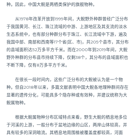
种。因此，中国大鲵是两栖类保护的旗舰物种。
从1978年改革开放到1999年间，大鲵野外种群曾经广泛分布
于我国黄河、长江、珠江流域的中游、上游地区及其支流的淡水
生态系统中，也有部分种群分布于珠江、长江流域中下游，遍及
我国中部、南部和西南等17个省(区、市)，共205个县市，其分布
的县域面积达52万多平方千米。而在2000年到2019年间，大鲵
野外种群的分布县市持续下降，仅剩38个，其分布的县域面积也
不断下降，仅有8万多平方千米。
在很长一段时间内，这些广泛分布的大鲵被认为是一个物
种。但自2018年以来，多篇文献表明中国大鲵各地理种群间存在
显著的遗传分化，可能具多个隐存种或有效种，并建议统称为大
鲵属物种。
根据大鲵属物种分布区域特点来看，野生大鲵的栖息地多位
于河溪的上游，一般分布于盆地边缘的山区，两岸山体较高，并
具有较多的深洞暗流。其栖息地周围植被覆盖度都较高，河面