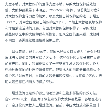
力度不够，对大鲵保护的宣传力度不够，导致大鲵保护成效较
低，大鲵种群数量下降明显。2000-2019年间，随着执法力度和
对大鲵保护宣传力度的加大，以及大鲵自然保护区的进一步增加
（23个，其中含国家级自然保护区2个），再加上大鲵栖息地保护
和增殖放流活动的开展，我国对大鲵的保护取得了一定的成效，
某些保护区中的大鲵种群有所恢复。但从全国范围来看，成效并
不明显，还需继续推进相关保护工作。
具体来说，截至2015年，我国已经建立以大鲵为主要保护对
象或与大鲵相关的自然保护区47个，这些保护区大多分布在大鲵
的原产区。同时，我国也建立了一些非原生地大鲵保护区，作为
迁地种群保护的种质资源储存库。但对比大鲵当前分布点和47个
保护区相对位置时，当前的大鲵分布区仅有约21%在保护区内，表
明大鲵还存在相当大的保护空缺。
增殖放流也是保护野生动物资源和生物多样性的有效方法。
自2002年以来，我国为了恢复和保护大鲵种群数量，各地区进行
了一定规模的大鲵人工增殖放流。目前，中国大鲵放流数量累计